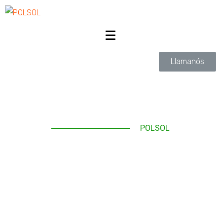
Llamanós
POLSOL
Expertos en Papel Kraft y
Conversión de Papel
Fabricantes y distribuidores de papel Kraft en rollo y hoja
para la industria maquiladora, textil, automotriz, empaque