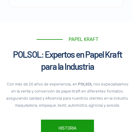
PAPEL KRAFT
POLSOL: Expertos en Papel Kraft
para la Industria
Con más de 20 años de experiencia, en
POLSOL
nos especializamos
SINC
en la venta y conversión de papel Kraft en diferentes formatos,
asegurando calidad y eficiencia para nuestros clientes en la industria
maquiladora, empaque, textil, automotriz, agrícola y avícola.
HISTORIA