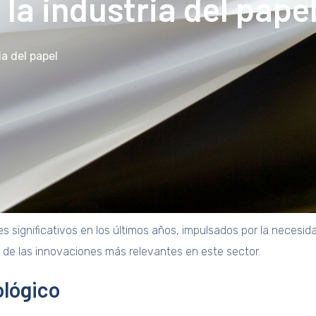
la industria del pape
ia del papel
 significativos en los últimos años, impulsados por la necesida
 de las innovaciones más relevantes en este sector.
ológico