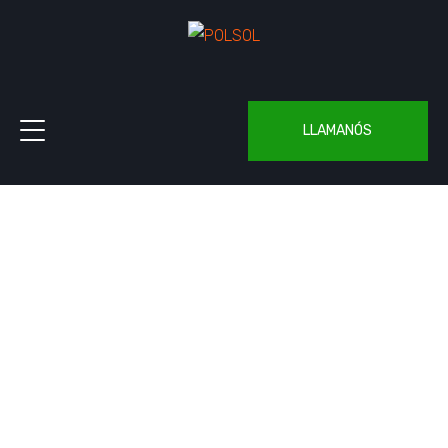
LLAMANÓS
Consejos para optimizar el uso de
papel en procesos industriales
Home
Polsol
Consejos para optimizar el uso de papel en procesos
industriales