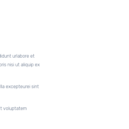
didunt urlabore et
s nisi ut aliquip ex
ulla excepteurei sint
sit voluptatem