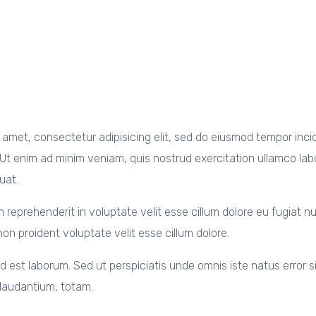
 amet, consectetur adipisicing elit, sed do eiusmod tempor inci
Ut enim ad minim veniam, quis nostrud exercitation ullamco labori
uat.
in reprehenderit in voluptate velit esse cillum dolore eu fugiat n
n proident voluptate velit esse cillum dolore.
id est laborum. Sed ut perspiciatis unde omnis iste natus error 
audantium, totam.