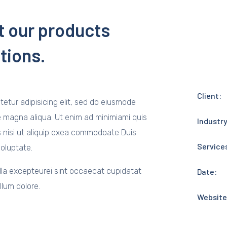
t our products
tions.
Client:
etur adipisicing elit, sed do eiusmode
e magna aliqua. Ut enim ad minimiami quis
Industry
s nisi ut aliquip exea commodoate Duis
Service
voluptate.
nulla excepteurei sint occaecat cupidatat
Date:
llum dolore.
Website