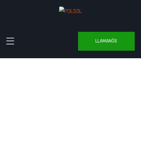
LLAMANÓS
It initially began the early
Home
Portfolios
It initially began the early